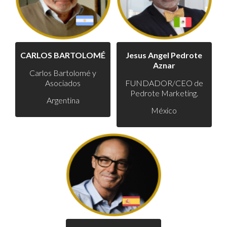
CARLOS BARTOLOMÉ
Jesus Angel Pedrote
Aznar
Carlos Bartolomé y
Asociados
FUNDADOR/CEO de
Pedrote Marketing.
Argentina
México