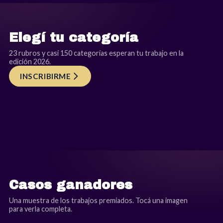
Elegí tu categoría
23 rubros y casi 150 categorías esperan tu trabajo en la
edición 2026.
INSCRIBIRME
RUBRO 9 · SUS
RUBRO 11 · WF
RUBRO 7 · 
Acciones
The Women’s FIP
Sustentables
The Cyber F
11
09
Casos ganadores
Una muestra de los trabajos premiados. Tocá una imagen
para verla completa.