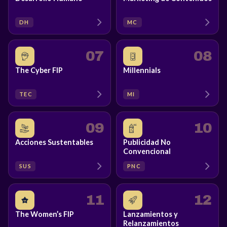
DH
MC
07
08
The Cyber FIP
Millennials
TEC
MI
09
10
Acciones Sustentables
Publicidad No
Convencional
SUS
PNC
11
12
The Women’s FIP
Lanzamientos y
Relanzamientos